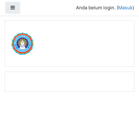
Loncat ke konten utama
Panel samping
Anda belum login. (
Masuk
)